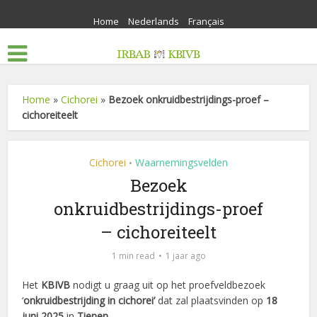
Home
Nederlands
Français
Home
»
Cichorei
»
Bezoek onkruidbestrijdings-proef –
cichoreiteelt
Cichorei
Waarnemingsvelden
•
Bezoek
onkruidbestrijdings-proef
– cichoreiteelt
1 min read
1 jaar ago
Het
KBIVB
nodigt u graag uit op het proefveldbezoek
‘
onkruidbestrijding in cichorei’
dat zal plaatsvinden op
18
juni 2025
in
Tienen
.