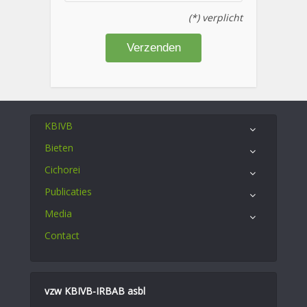
(*) verplicht
KBIVB
Bieten
Cichorei
Publicaties
Media
Contact
vzw KBIVB-IRBAB asbl