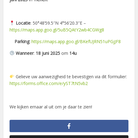
Locatie
: 50°48’59.5″N 4°56’20.3″E –
https://maps.app.goo.gl/5uB5QAtY2wb4CGWg8
Parking:
https://maps.app.goo.gl/BKefUJRN51uPGjJF8
Wanneer
:
18 juni 2025
om
14u
Gelieve uw aanwezigheid te bevestigen via dit formulier:
https://forms.office.com/e/yST7tN5vb2
We kijken ernaar al uit om je daar te zien!