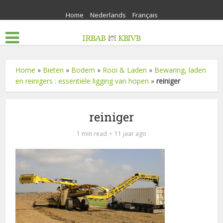
Home
Nederlands
Français
Home
»
Bieten
»
Bodem
»
Rooi & Laden
»
Bewaring, laden
en reinigers : essentiële ligging van hopen
»
reiniger
reiniger
1 min read
11 jaar ago