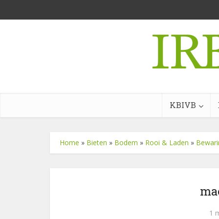
KBIVB
Home
»
Bieten
»
Bodem
»
Rooi & Laden
»
Bewarin
ma
1 