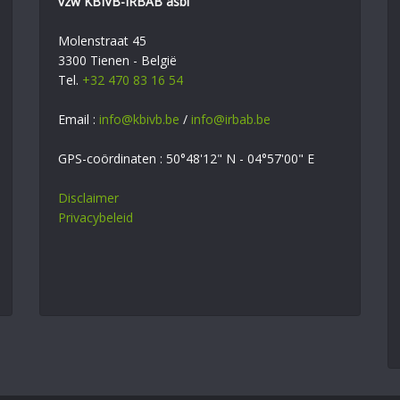
vzw KBIVB-IRBAB asbl
Molenstraat 45
3300 Tienen - België
Tel.
+32 470 83 16 54
Email :
info@kbivb.be
/
info@irbab.be
GPS-coördinaten : 50°48'12" N - 04°57'00" E
Disclaimer
Privacybeleid