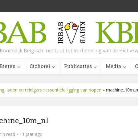
Koninklijk Belgisch Instituut tot Verbetering van de Biet vz
Bieten
Cichorei
Publicaties
Media
C
g, laden en reinigers : essentiële ligging van hopen
»
machine_10m_n
chine_10m_nl
min read
11 jaar ago