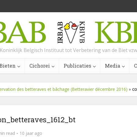
Koninklijk Belgisch Instituut tot Verbetering van de Biet vz
Bieten
Cichorei
Publicaties
Media
C
rvation des betteraves et bâchage (Betteravier décembre 2016)
»
co
on_betteraves_1612_bt
min read
10 jaar ago