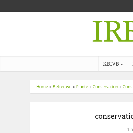
KBIVB
Home
»
Betterave
»
Plante
»
Conservation
»
Conse
conservati
1 