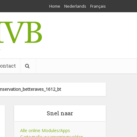
Home
Nederlands
Français
w
ontact
nservation_betteraves_1612_bt
Snel naar
Alle online Modules/Apps
Cartografie waarnemingsvelden