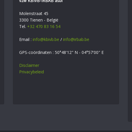
vzw KBIVB-IRBAB asbl
Molenstraat 45
3300 Tienen - België
Tel.
+32 470 83 16 54
Email :
info@kbivb.be
/
info@irbab.be
GPS-coördinaten : 50°48'12" N - 04°57'00" E
Disclaimer
Privacybeleid