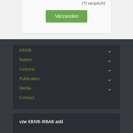
(*) verplicht
KBIVB
Bieten
Cichorei
Publicaties
Media
Contact
vzw KBIVB-IRBAB asbl