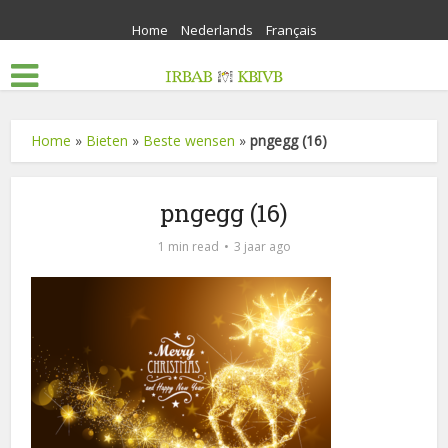
Home
Nederlands
Français
Home
»
Bieten
»
Beste wensen
»
pngegg (16)
pngegg (16)
1 min read
3 jaar ago