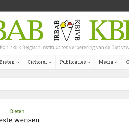
Koninklijk Belgisch Instituut tot Verbetering van de Biet vz
Bieten
Cichorei
Publicaties
Media
C
Bieten
este wensen