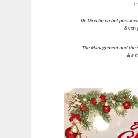
1 
De Directie en het personee
&
ee
n
g
The Management and the st
& a h