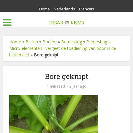
Home
Nederlands
Français
Home
»
Bieten
»
Bodem
»
Bemesting
»
Bemesting –
Micro-elementen : vergeet de toediening van boor in de
bieten niet
»
Bore geknipt
Bore geknipt
1 min read
2 jaar ago