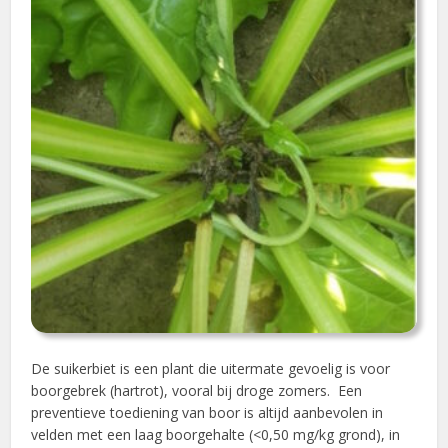
De suikerbiet is een plant die uitermate gevoelig is voor
boorgebrek (hartrot), vooral bij droge zomers. Een
preventieve toediening van boor is altijd aanbevolen in
velden met een laag boorgehalte (<0,50 mg/kg grond), in