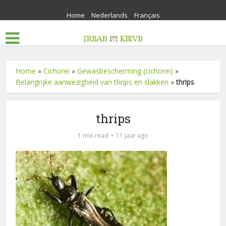
Home
Nederlands
Français
Home
»
Cichorei
»
Gewasbescherming (cichorei)
»
Belangrijke aanwezigheid van thrips en slakken
»
thrips
thrips
1 min read
11 jaar ago