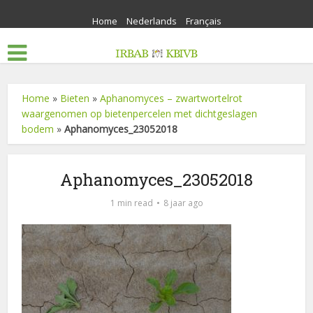
Home
Nederlands
Français
Home
»
Bieten
»
Aphanomyces – zwartwortelrot
waargenomen op bietenpercelen met dichtgeslagen
bodem
»
Aphanomyces_23052018
Aphanomyces_23052018
1 min read
8 jaar ago