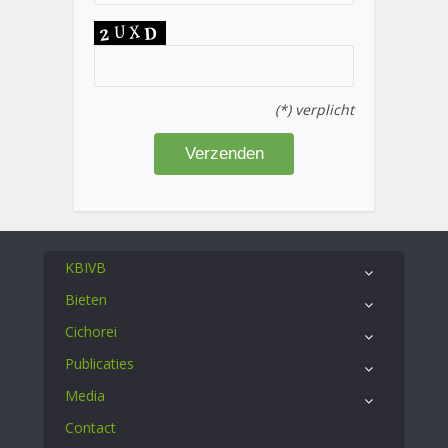
(*) verplicht
KBIVB
Bieten
Cichorei
Publicaties
Media
Contact