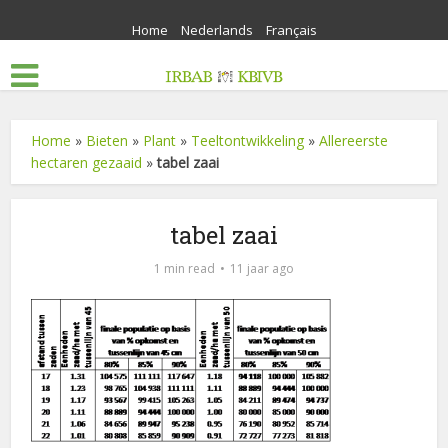
Home
Nederlands
Français
Home
»
Bieten
»
Plant
»
Teeltontwikkeling
»
Allereerste
hectaren gezaaid
»
tabel zaai
tabel zaai
1 min read
11 jaar ago