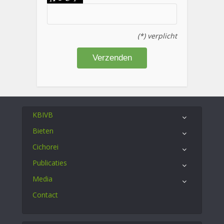
(*) verplicht
KBIVB
Bieten
Cichorei
Publicaties
Media
Contact