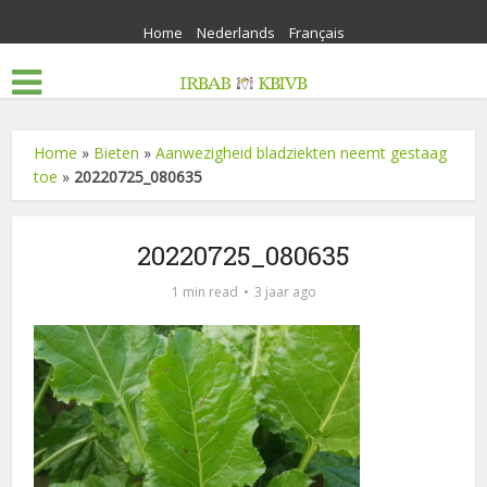
Home
Nederlands
Français
Home
»
Bieten
»
Aanwezigheid bladziekten neemt gestaag
toe
»
20220725_080635
20220725_080635
1 min read
3 jaar ago