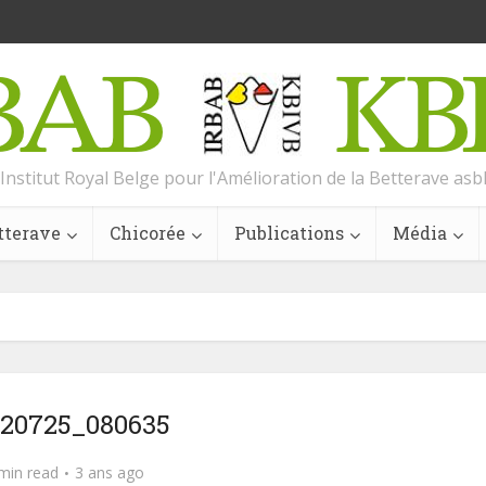
Institut Royal Belge pour l'Amélioration de la Betterave asb
tterave
Chicorée
Publications
Média
220725_080635
min read
3 ans ago