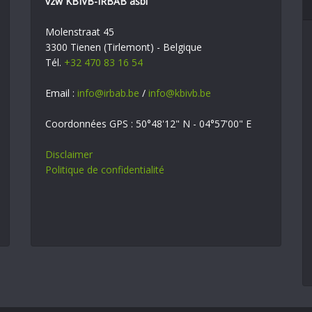
vzw KBIVB-IRBAB asbl
Molenstraat 45
3300 Tienen (Tirlemont) - Belgique
Tél.
+32 470 83 16 54
Email :
info@irbab.be
/
info@kbivb.be
Coordonnées GPS : 50°48'12" N - 04°57'00" E
Disclaimer
Politique de confidentialité