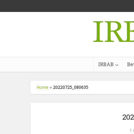
IRBAB
Be
Home
»
20220725_080635
20
1 