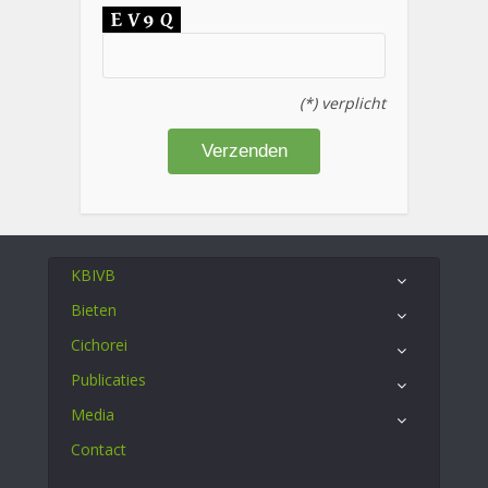
(*) verplicht
KBIVB
Bieten
Cichorei
Publicaties
Media
Contact