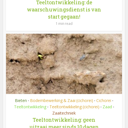
Teeltontwikkeling: de
waarschuwingsdienst is van
start gegaan!
1 min read
Bieten
Bodembewerking & Zaai (cichorei)
Cichorei
•
•
•
Teeltontwikkeling
Teeltontwikkeling (cichorei)
Zaad
•
•
•
Zaaitechniek
Teeltontwikkeling: geen
uitzaai meer sinds 10 dagen