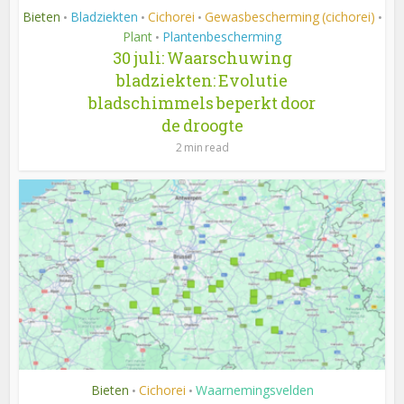
Bieten
Bladziekten
Cichorei
Gewasbescherming (cichorei)
•
•
•
•
Plant
Plantenbescherming
•
30 juli: Waarschuwing
bladziekten: Evolutie
bladschimmels beperkt door
de droogte
2 min read
Bieten
Cichorei
Waarnemingsvelden
•
•