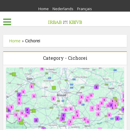
Home
Nederlands
Français
Home
»
Cichorei
Category - Cichorei