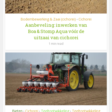
Bodembewerking & Zaai (cichorei)
Cichorei
•
Aanbeveling: inwerken van
Boa & Stomp Aqua vóór de
uitzaai van cichorei
1 min read
Bieten
Cichorei
Teeltontwikkeling
Teeltontwikkeling
•
•
•