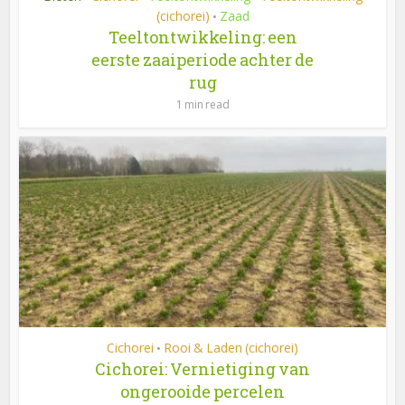
(cichorei)
Zaad
•
Teeltontwikkeling: een
eerste zaaiperiode achter de
rug
1 min read
Cichorei
Rooi & Laden (cichorei)
•
Cichorei: Vernietiging van
ongerooide percelen