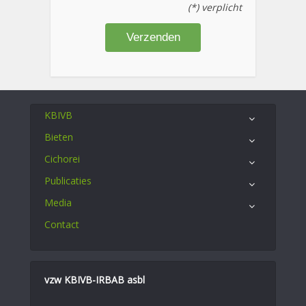
(*) verplicht
KBIVB
Bieten
Cichorei
Publicaties
Media
Contact
vzw KBIVB-IRBAB asbl