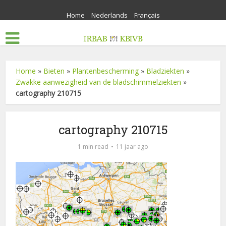
Home
Nederlands
Français
Home
»
Bieten
»
Plantenbescherming
»
Bladziekten
»
Zwakke aanwezigheid van de bladschimmelziekten
»
cartography 210715
cartography 210715
1 min read
11 jaar ago