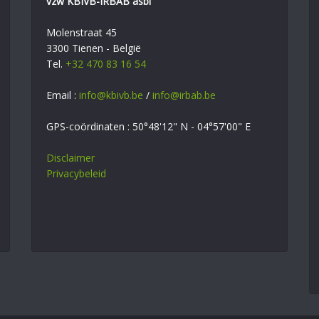
vzw KBIVB-IRBAB asbl
Molenstraat 45
3300 Tienen - België
Tel.
+32 470 83 16 54
Email :
info@kbivb.be
/
info@irbab.be
GPS-coördinaten : 50°48'12" N - 04°57'00" E
Disclaimer
Privacybeleid