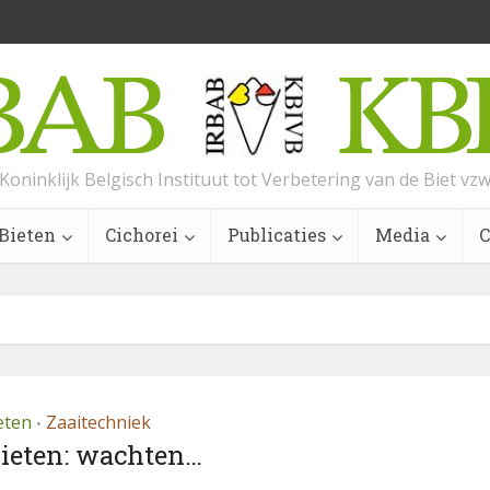
Koninklijk Belgisch Instituut tot Verbetering van de Biet vz
Bieten
Cichorei
Publicaties
Media
C
eten
Zaaitechniek
•
bieten: wachten…