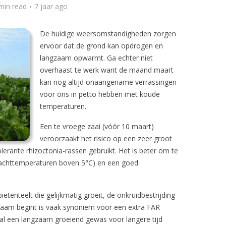
min read
7 jaar ago
De huidige weersomstandigheden zorgen
ervoor dat de grond kan opdrogen en
langzaam opwarmt. Ga echter niet
overhaast te werk want de maand maart
kan nog altijd onaangename verrassingen
voor ons in petto hebben met koude
temperaturen.
Een te vroege zaai (vóór 10 maart)
veroorzaakt het risico op een zeer groot
olerante rhizoctonia-rassen gebruikt. Het is beter om te
achttemperaturen boven 5°C) en een goed
etenteelt die gelijkmatig groeit, de onkruidbestrijding
gzaam begint is vaak synoniem voor een extra FAR
al een langzaam groeiend gewas voor langere tijd