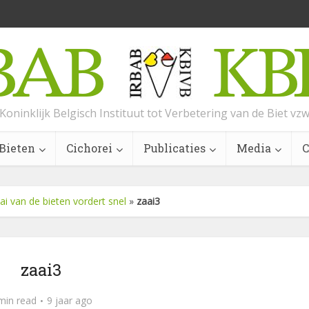
Koninklijk Belgisch Instituut tot Verbetering van de Biet vz
Bieten
Cichorei
Publicaties
Media
C
ai van de bieten vordert snel
»
zaai3
zaai3
min read
9 jaar ago