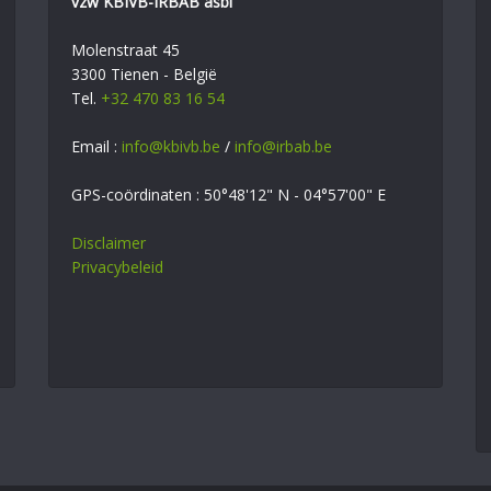
vzw KBIVB-IRBAB asbl
Molenstraat 45
3300 Tienen - België
Tel.
+32 470 83 16 54
Email :
info@kbivb.be
/
info@irbab.be
GPS-coördinaten : 50°48'12" N - 04°57'00" E
Disclaimer
Privacybeleid