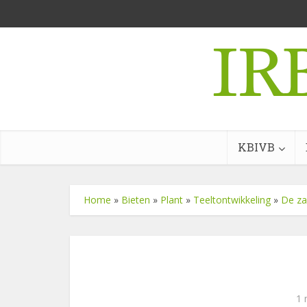
KBIVB
Home
»
Bieten
»
Plant
»
Teeltontwikkeling
»
De za
1 