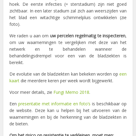
hoek. De eerste infecties (= sterstadium) zijn niet goed
zichtbaar. In een later stadium zal zich aan weerszijden van
het blad een witachtige schimmelpluis ontwikkelen (zie
foto).
We raden u aan om
uw percelen regelmatig te inspecteren
,
om uw waarnemingen te vergelijken met deze van het
netwerk en te behandelen wanneer de
behandelingsdrempel voor een van de bladziekten is
bereikt.
De evolutie van de bladziekten kan bekeken worden op
een
kaart
die meerdere keren per week wordt bijgewerkt.
Voor meer details, zie
Fungi Memo 2018
.
Een
presentatie met informatie en foto’s
is beschikbaar op
de website. Deze kan u helpen bij het uitvoeren van de
waarnemingen en bij de herkenning van de bladziekten in
de bieten.
Om het risico op resistentie te verkleinen, moet men: