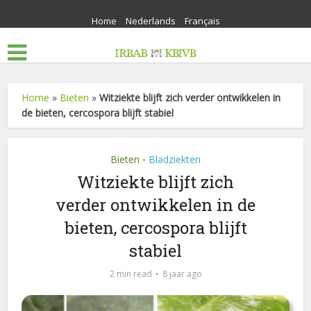
Home
Nederlands
Français
Home
»
Bieten
»
Witziekte blijft zich verder ontwikkelen in
de bieten, cercospora blijft stabiel
Bieten
Bladziekten
•
Witziekte blijft zich
verder ontwikkelen in de
bieten, cercospora blijft
stabiel
2 min read
8 jaar ago