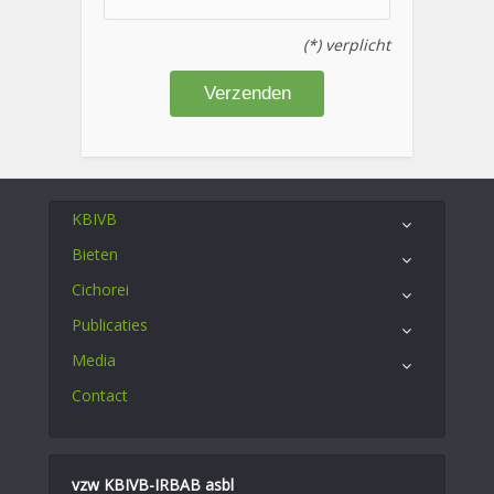
(*) verplicht
KBIVB
Bieten
Cichorei
Publicaties
Media
Contact
vzw KBIVB-IRBAB asbl