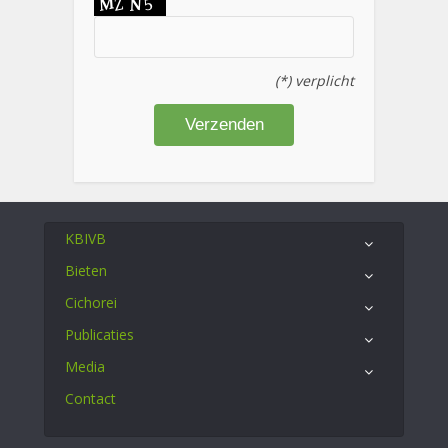
(*) verplicht
KBIVB
Bieten
Cichorei
Publicaties
Media
Contact