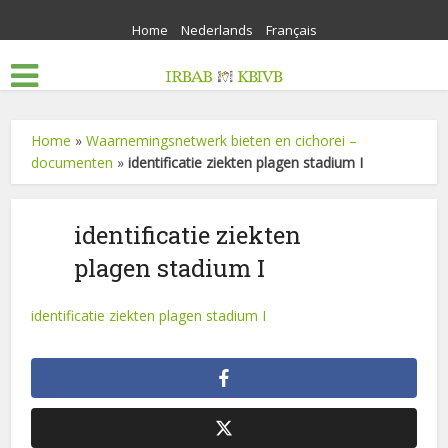
Home
Nederlands
Français
Home
»
Waarnemingsnetwerk bieten en cichorei –
documenten
»
identificatie ziekten plagen stadium I
identificatie ziekten
plagen stadium I
identificatie ziekten plagen stadium I