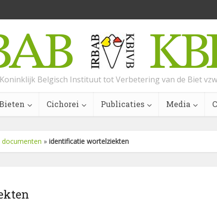
Koninklijk Belgisch Instituut tot Verbetering van de Biet vz
Bieten
Cichorei
Publicaties
Media
C
 – documenten
»
identificatie wortelziekten
iekten