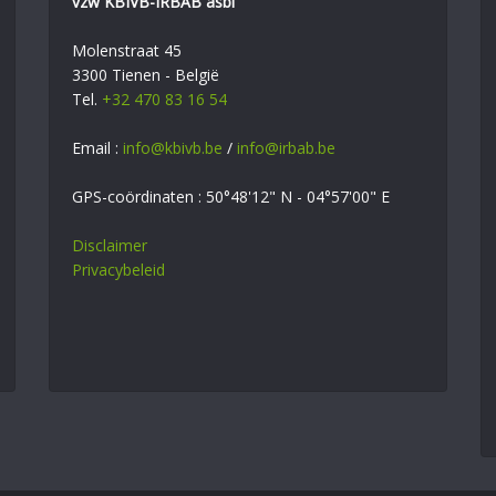
vzw KBIVB-IRBAB asbl
Molenstraat 45
3300 Tienen - België
Tel.
+32 470 83 16 54
Email :
info@kbivb.be
/
info@irbab.be
GPS-coördinaten : 50°48'12" N - 04°57'00" E
Disclaimer
Privacybeleid