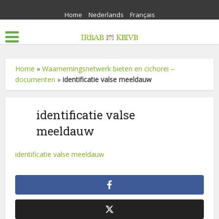
Home
Nederlands
Français
Home
»
Waarnemingsnetwerk bieten en cichorei –
documenten
»
identificatie valse meeldauw
identificatie valse
meeldauw
identificatie valse meeldauw