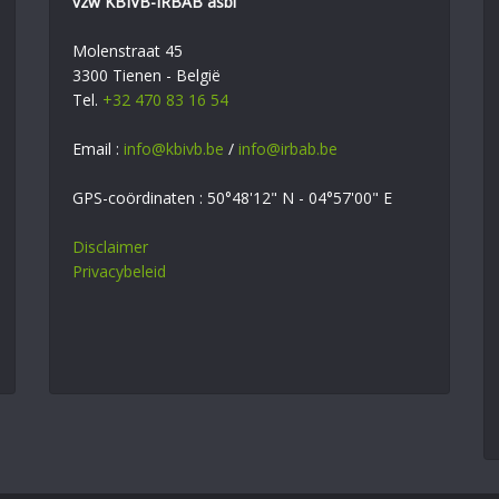
vzw KBIVB-IRBAB asbl
Molenstraat 45
3300 Tienen - België
Tel.
+32 470 83 16 54
Email :
info@kbivb.be
/
info@irbab.be
GPS-coördinaten : 50°48'12" N - 04°57'00" E
Disclaimer
Privacybeleid