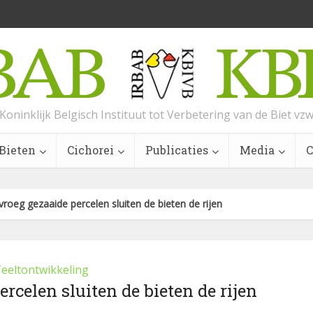
Koninklijk Belgisch Instituut tot Verbetering van de Biet vz
Bieten
Cichorei
Publicaties
Media
C
 vroeg gezaaide percelen sluiten de bieten de rijen
eeltontwikkeling
ercelen sluiten de bieten de rijen