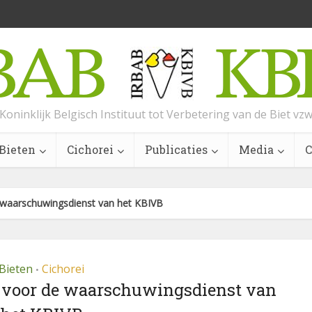
Koninklijk Belgisch Instituut tot Verbetering van de Biet vz
Bieten
Cichorei
Publicaties
Media
C
waarschuwingsdienst van het KBIVB
Bieten
Cichorei
•
 voor de waarschuwingsdienst van