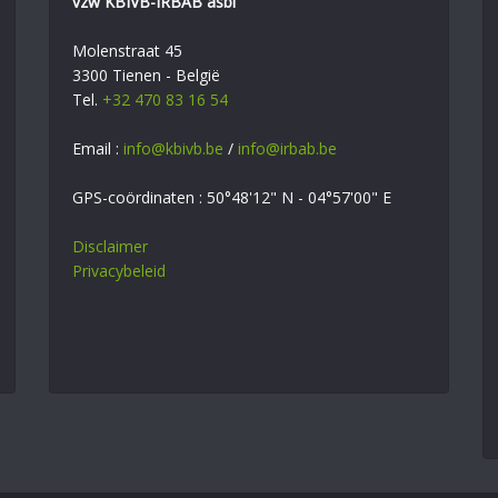
vzw KBIVB-IRBAB asbl
Molenstraat 45
3300 Tienen - België
Tel.
+32 470 83 16 54
Email :
info@kbivb.be
/
info@irbab.be
GPS-coördinaten : 50°48'12" N - 04°57'00" E
Disclaimer
Privacybeleid