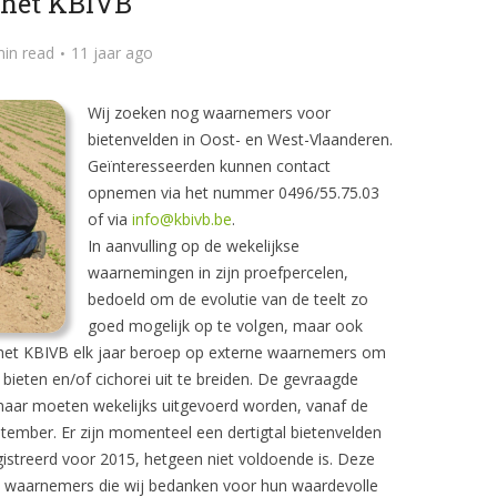
het KBIVB
min read
11 jaar ago
Wij zoeken nog waarnemers voor
bietenvelden in Oost- en West-Vlaanderen.
Geïnteresseerden kunnen contact
opnemen via het nummer 0496/55.75.03
of via
info@kbivb.be
.
In aanvulling op de wekelijkse
waarnemingen in zijn proefpercelen,
bedoeld om de evolutie van de teelt zo
goed mogelijk op te volgen, maar ook
 het KBIVB elk jaar beroep op externe waarnemers om
bieten en/of cichorei uit te breiden. De gevraagde
maar moeten wekelijks uitgevoerd worden, vanaf de
tember. Er zijn momenteel een dertigtal bietenvelden
egistreerd voor 2015, hetgeen niet voldoende is. Deze
 waarnemers die wij bedanken voor hun waardevolle