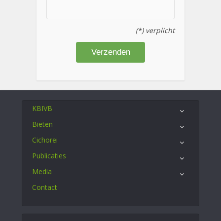
(*) verplicht
KBIVB
Bieten
Cichorei
Publicaties
Media
Contact