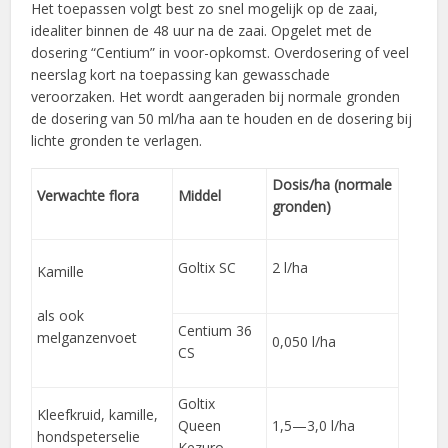
Het toepassen volgt best zo snel mogelijk op de zaai,
idealiter binnen de 48 uur na de zaai. Opgelet met de
dosering “Centium” in voor-opkomst. Overdosering of veel
neerslag kort na toepassing kan gewasschade
veroorzaken. Het wordt aangeraden bij normale gronden
de dosering van 50 ml/ha aan te houden en de dosering bij
lichte gronden te verlagen.
Dosis/ha (normale
Verwachte flora
Middel
gronden)
Goltix SC
2 l/ha
Kamille
als ook
Centium 36
melganzenvoet
0,050 l/ha
CS
Goltix
Kleefkruid, kamille,
Queen
1,5—3,0 l/ha
hondspeterselie
Kezuro