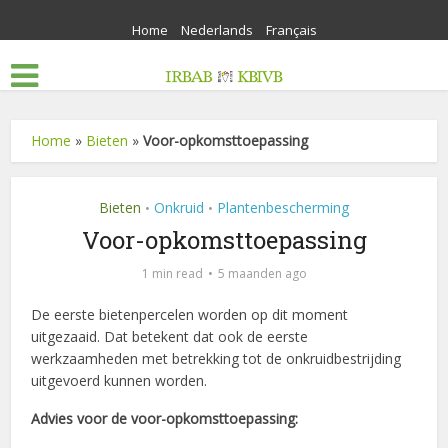
Home
Nederlands
Français
Home
»
Bieten
»
Voor-opkomsttoepassing
Bieten
Onkruid
Plantenbescherming
•
•
Voor-opkomsttoepassing
1 min read
5 maanden ago
De eerste bietenpercelen worden op dit moment
uitgezaaid. Dat betekent dat ook de eerste
werkzaamheden met betrekking tot de onkruidbestrijding
uitgevoerd kunnen worden.
Advies voor de voor-opkomsttoepassing: