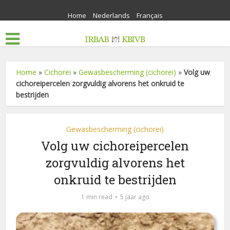
Home
Nederlands
Français
Home
»
Cichorei
»
Gewasbescherming (cichorei)
»
Volg uw
cichoreipercelen zorgvuldig alvorens het onkruid te
bestrijden
Gewasbescherming (cichorei)
Volg uw cichoreipercelen
zorgvuldig alvorens het
onkruid te bestrijden
1 min read
5 jaar ago