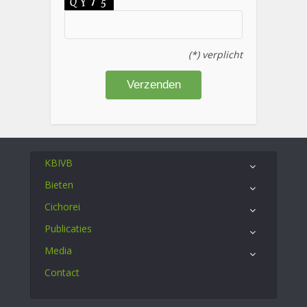
(*) verplicht
KBIVB
Bieten
Cichorei
Publicaties
Media
Contact