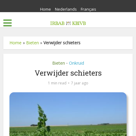
Home
Nederlands
Français
Home
»
Bieten
»
Verwijder schieters
Bieten
Onkruid
•
Verwijder schieters
1 min read
7 jaar ago