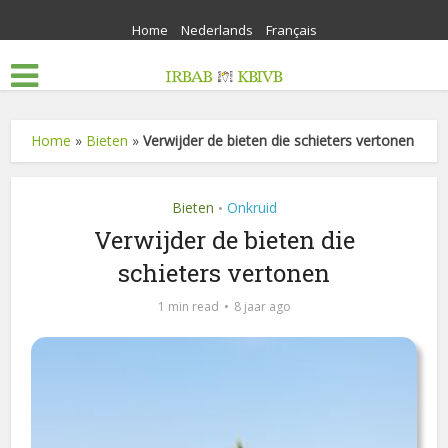
Home
Nederlands
Français
Home
»
Bieten
»
Verwijder de bieten die schieters vertonen
Bieten
Onkruid
•
Verwijder de bieten die
schieters vertonen
1 min read
8 jaar ago