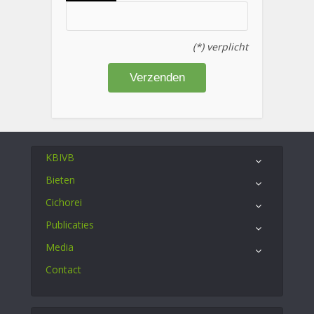
(*) verplicht
KBIVB
Bieten
Cichorei
Publicaties
Media
Contact