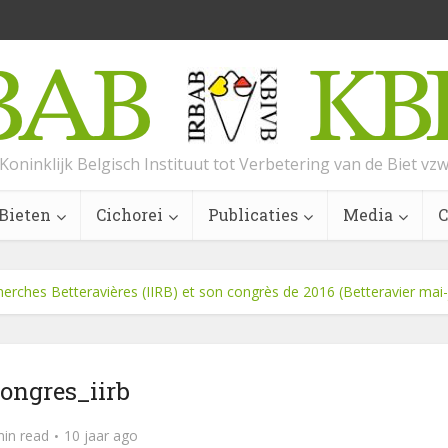
Koninklijk Belgisch Instituut tot Verbetering van de Biet vz
Bieten
Cichorei
Publicaties
Media
C
echerches Betteravières (IIRB) et son congrès de 2016 (Betteravier mai-
ongres_iirb
min read
10 jaar ago