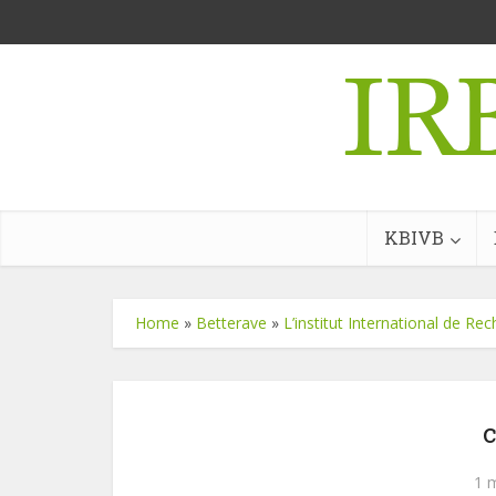
KBIVB
Home
»
Betterave
»
L’institut International de R
c
1 