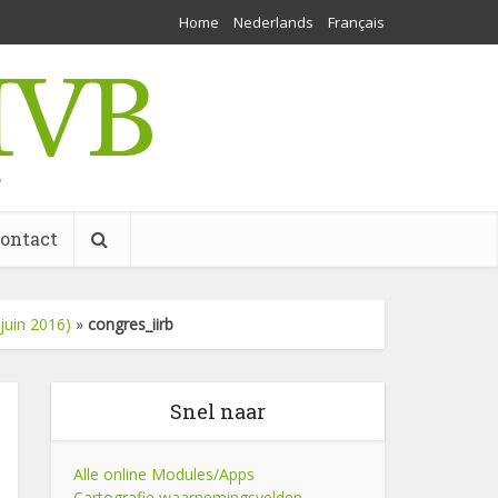
Home
Nederlands
Français
w
ontact
juin 2016)
»
congres_iirb
Snel naar
Alle online Modules/Apps
Cartografie waarnemingsvelden