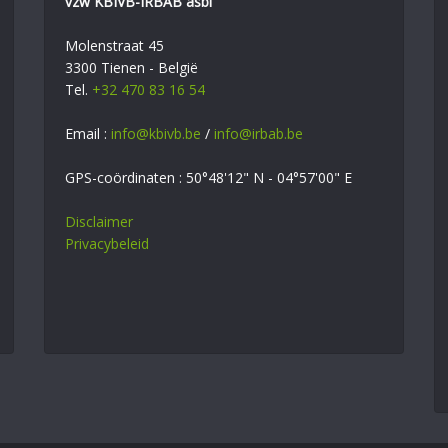
vzw KBIVB-IRBAB asbl
Molenstraat 45
3300 Tienen - België
Tel.
+32 470 83 16 54
Email :
info@kbivb.be
/
info@irbab.be
GPS-coördinaten : 50°48'12" N - 04°57'00" E
Disclaimer
Privacybeleid