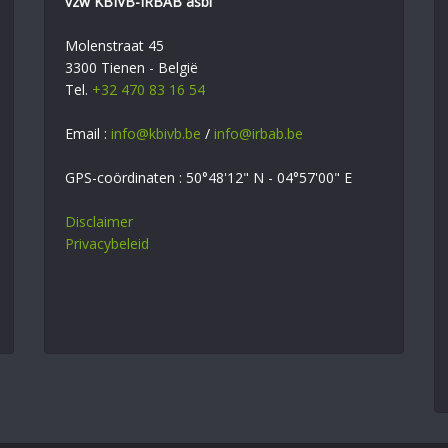
vzw KBIVB-IRBAB asbl
Molenstraat 45
3300 Tienen - België
Tel.
+32 470 83 16 54
Email :
info@kbivb.be
/
info@irbab.be
GPS-coördinaten : 50°48'12" N - 04°57'00" E
Disclaimer
Privacybeleid