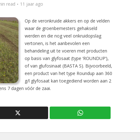
min read
11 jaar ago
Op de veronkruide akkers en op de velden
waar de groenbemesters gehakseld
werden en die nog veel onkruidopslag
vertonen, is het aanbevolen een
behandeling uit te voeren met producten
op basis van glyfosaat (type ‘ROUNDUP’),
of van glufosinaat (BASTA S). Bijvoorbeeld,
een product van het type Roundup aan 360
g/l glyfosaat kan toegediend worden aan 2
tens 7 dagen vóór de zaai.