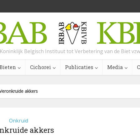
Koninklijk Belgisch Instituut tot Verbetering van de Biet vz
Bieten
Cichorei
Publicaties
Media
C
Veronkruide akkers
Onkruid
nkruide akkers