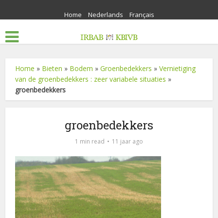
Home
Nederlands
Français
Home
»
Bieten
»
Bodem
»
Groenbedekkers
»
Vernietiging
van de groenbedekkers : zeer variabele situaties
»
groenbedekkers
groenbedekkers
1 min read
11 jaar ago