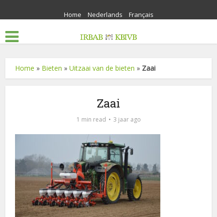
Home
Nederlands
Français
Home
»
Bieten
»
Uitzaai van de bieten
»
Zaai
Zaai
1 min read
3 jaar ago