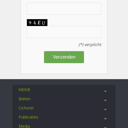
(*) verplicht
KBIVB
Bieten
Cichorei
Publicaties
Media