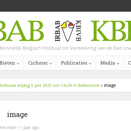
Koninklijk Belgisch Instituut tot Verbetering van de Biet vz
Bieten
Cichorei
Publicaties
Media
C
kerbouw vrijdag 6 juni 2025 om 13u30 in Bekkevoort
»
image
image
min read
1 jaar ago