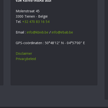
vzw KBIVB-IRBAB asbl
Molenstraat 45
3300 Tienen - België
Tel.
+32 470 83 16 54
Email :
info@kbivb.be
/
info@irbab.be
GPS-coördinaten : 50°48'12" N - 04°57'00" E
Disclaimer
Privacybeleid