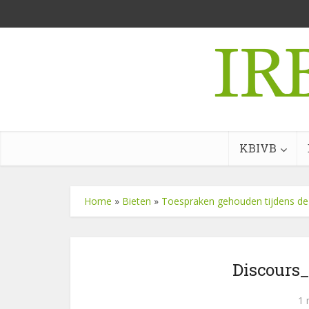
KBIVB
Home
»
Bieten
»
Toespraken gehouden tijdens de d
Discours_
1 