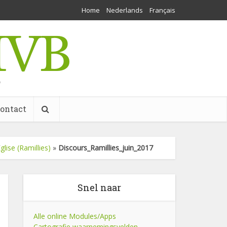
Home
Nederlands
Français
w
ontact
lise (Ramillies)
»
Discours_Ramillies_juin_2017
Snel naar
Alle online Modules/Apps
Cartografie waarnemingsvelden