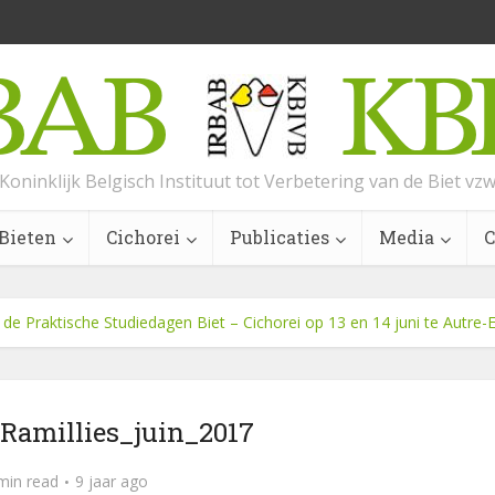
Koninklijk Belgisch Instituut tot Verbetering van de Biet vz
Bieten
Cichorei
Publicaties
Media
C
e Praktische Studiedagen Biet – Cichorei op 13 en 14 juni te Autre-Eg
Ramillies_juin_2017
min read
9 jaar ago