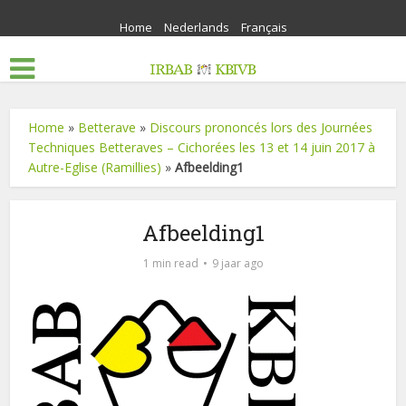
Home
Nederlands
Français
Home
»
Betterave
»
Discours prononcés lors des Journées
Techniques Betteraves – Cichorées les 13 et 14 juin 2017 à
Autre-Eglise (Ramillies)
»
Afbeelding1
Afbeelding1
1 min read
9 jaar ago