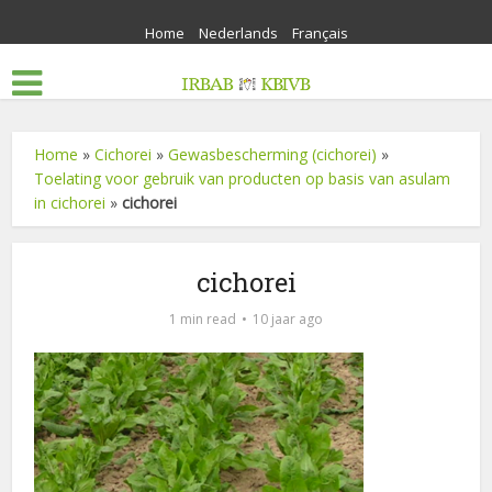
Home
Nederlands
Français
Home
»
Cichorei
»
Gewasbescherming (cichorei)
»
Toelating voor gebruik van producten op basis van asulam
in cichorei
»
cichorei
cichorei
1 min read
10 jaar ago