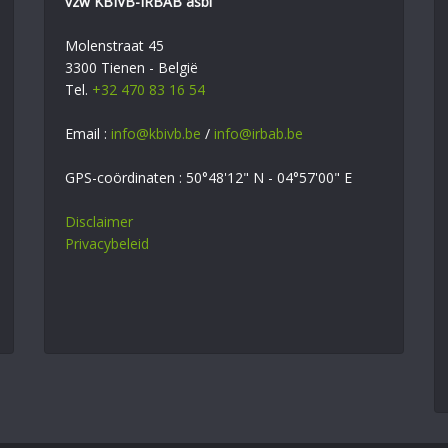
vzw KBIVB-IRBAB asbl
Molenstraat 45
3300 Tienen - België
Tel.
+32 470 83 16 54
Email :
info@kbivb.be
/
info@irbab.be
GPS-coördinaten : 50°48'12" N - 04°57'00" E
Disclaimer
Privacybeleid