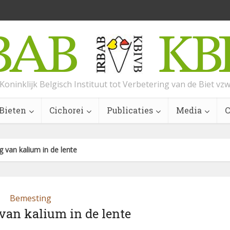
Koninklijk Belgisch Instituut tot Verbetering van de Biet vz
Bieten
Cichorei
Publicaties
Media
C
 van kalium in de lente
Bemesting
van kalium in de lente