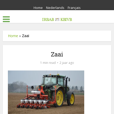
Home
Nederlands
Français
Home
»
Zaai
Zaai
1 min read
2 jaar ago