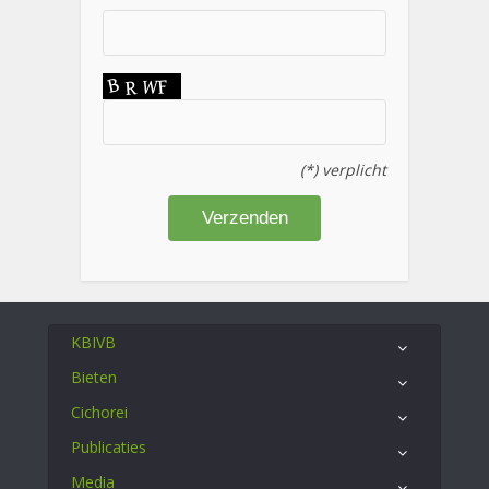
(*) verplicht
KBIVB
Bieten
Cichorei
Publicaties
Media