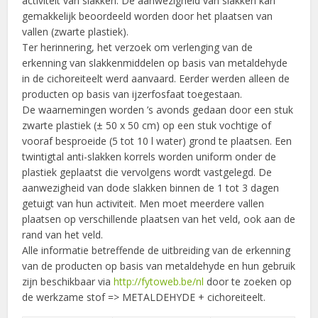
activiteit van slakken. De aanwezigheid van slakken kan
gemakkelijk beoordeeld worden door het plaatsen van
vallen (zwarte plastiek).
Ter herinnering, het verzoek om verlenging van de
erkenning van slakkenmiddelen op basis van metaldehyde
in de cichoreiteelt werd aanvaard. Eerder werden alleen de
producten op basis van ijzerfosfaat toegestaan.
De waarnemingen worden ’s avonds gedaan door een stuk
zwarte plastiek (± 50 x 50 cm) op een stuk vochtige of
vooraf besproeide (5 tot 10 l water) grond te plaatsen. Een
twintigtal anti-slakken korrels worden uniform onder de
plastiek geplaatst die vervolgens wordt vastgelegd. De
aanwezigheid van dode slakken binnen de 1 tot 3 dagen
getuigt van hun activiteit. Men moet meerdere vallen
plaatsen op verschillende plaatsen van het veld, ook aan de
rand van het veld.
Alle informatie betreffende de uitbreiding van de erkenning
van de producten op basis van metaldehyde en hun gebruik
zijn beschikbaar via
http://fytoweb.be/nl
door te zoeken op
de werkzame stof => METALDEHYDE + cichoreiteelt.