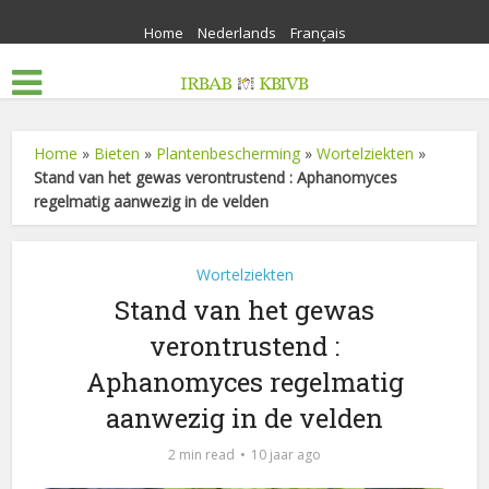
Home
Nederlands
Français
Home
»
Bieten
»
Plantenbescherming
»
Wortelziekten
»
Stand van het gewas verontrustend : Aphanomyces
regelmatig aanwezig in de velden
Wortelziekten
Stand van het gewas
verontrustend :
Aphanomyces regelmatig
aanwezig in de velden
2 min read
10 jaar ago