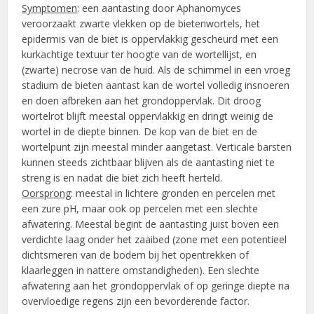
Symptomen
: een aantasting door Aphanomyces
veroorzaakt zwarte vlekken op de bietenwortels, het
epidermis van de biet is oppervlakkig gescheurd met een
kurkachtige textuur ter hoogte van de wortellijst, en
(zwarte) necrose van de huid. Als de schimmel in een vroeg
stadium de bieten aantast kan de wortel volledig insnoeren
en doen afbreken aan het grondoppervlak. Dit droog
wortelrot blijft meestal oppervlakkig en dringt weinig de
wortel in de diepte binnen. De kop van de biet en de
wortelpunt zijn meestal minder aangetast. Verticale barsten
kunnen steeds zichtbaar blijven als de aantasting niet te
streng is en nadat die biet zich heeft herteld.
Oorsprong
: meestal in lichtere gronden en percelen met
een zure pH, maar ook op percelen met een slechte
afwatering. Meestal begint de aantasting juist boven een
verdichte laag onder het zaaibed (zone met een potentieel
dichtsmeren van de bodem bij het opentrekken of
klaarleggen in nattere omstandigheden). Een slechte
afwatering aan het grondoppervlak of op geringe diepte na
overvloedige regens zijn een bevorderende factor.