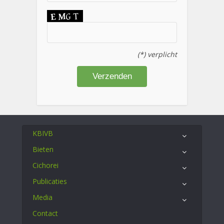
(*) verplicht
KBIVB
Bieten
Cichorei
Publicaties
Media
Contact