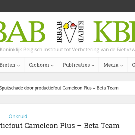
Koninklijk Belgisch Instituut tot Verbetering van de Biet vz
Bieten
Cichorei
Publicaties
Media
C
Spuitschade door productiefout Cameleon Plus – Beta Team
Onkruid
tiefout Cameleon Plus – Beta Team