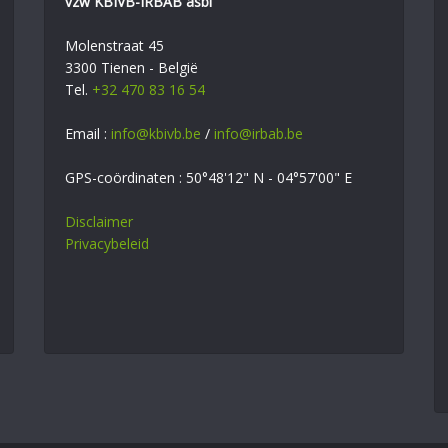
vzw KBIVB-IRBAB asbl
Molenstraat 45
3300 Tienen - België
Tel.
+32 470 83 16 54
Email :
info@kbivb.be
/
info@irbab.be
GPS-coördinaten : 50°48'12" N - 04°57'00" E
Disclaimer
Privacybeleid