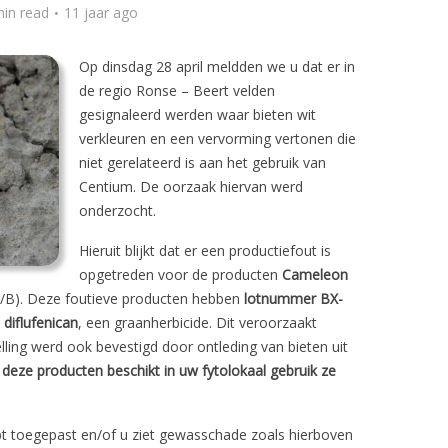
min read
11 jaar ago
Op dinsdag 28 april meldden we u dat er in
de regio Ronse – Beert velden
gesignaleerd werden waar bieten wit
verkleuren en een vervorming vertonen die
niet gerelateerd is aan het gebruik van
Centium. De oorzaak hiervan werd
onderzocht.
Hieruit blijkt dat er een productiefout is
opgetreden voor de producten
Cameleon
/B). Deze foutieve producten hebben
lotnummer BX-
 diflufenican
, een graanherbicide. Dit veroorzaakt
lling werd ook bevestigd door ontleding van bieten uit
 deze producten beschikt in uw fytolokaal gebruik ze
bt toegepast en/of u ziet gewasschade zoals hierboven