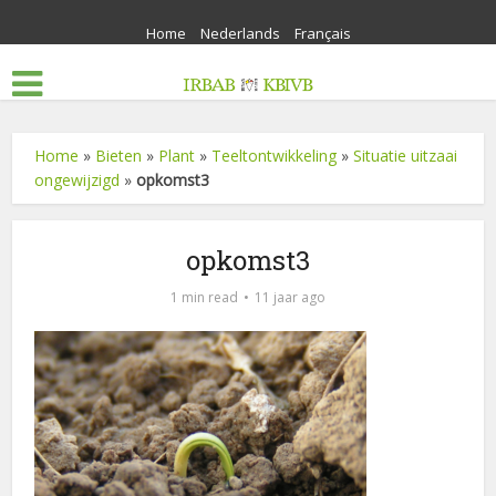
Home
Nederlands
Français
Home
»
Bieten
»
Plant
»
Teeltontwikkeling
»
Situatie uitzaai
ongewijzigd
»
opkomst3
opkomst3
1 min read
11 jaar ago