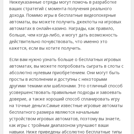
Нижеуказанные отряды могут помочь в разработке
ваших стратегий с момента получения реального
дохода. Помимо игры в бесплатные видеопокерные
автоматы, вы можете получить джекпоты на игровых
автоматах в онлайн-казино. Награды, как правило,
больше, чем когда-либо, и могут дать возможность
действительно почувствовать, что именно это
кажется, если вы хотите получить.
Если вам нужно узнать больше о бесплатных игровых
автоматах, вы можете попробовать сыграть в слоты с
абсолютно нулевым приобретением. Они могут быть
просты в исполнении и доступны с некоторыми
другими темами или шаблонами. Это отличный способ
усовершенствовать правильные подходы и завоевать
доверие, а также хороший способ спланировать игру
на точные деньги.Самые известные игровые автоматы
бесплатного размера являются начальным
устройством игровых автоматов, поэтому вы знаете,
как игры с тройным диапазоном улучшают ваши
навыки. Ниже приведены абсолютно бесплатные типы