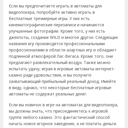
Если вы предпочитаете играть в автоматы для
видеопокера, попробуйте активно играть в
бесплатные трехмерные игры. У них есть
кинематографические перезаписи и начинаются
улучшенные фотографии. Кроме того, у них есть
джекпоты, создание WILD и многое другое. Следующие
названия игр производятся профессиональными
профессионалами в области азартных игр и обладают
подлинной атмосферой Лас-Вегаса. Кроме того, они
предлагают развлекательный воздух. Также можно
испытать удачу, играя в игровые автоматы интернет-
казино ради удовольствия, и вы получите
захватывающий прибыльный реальный доход. Имейте
в виду, однако, что некоторые бесплатные игровые
автоматы не содержат реальных денег.
Если вы новичок в игре на автоматах для видеопокера,
вы должны знать, что присоединяетесь к игровой
группе любого казино. Это фантастический способ
начать новое игорное заведение, а не платить деньги.