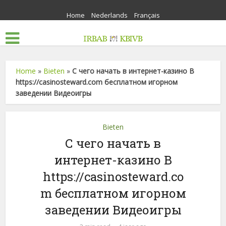
Home
Nederlands
Français
Home
»
Bieten
»
С чего начать в интернет-казино В
https://casinosteward.com бесплатном игорном
заведении Видеоигры
Bieten
С чего начать в
интернет-казино В
https://casinosteward.co
m бесплатном игорном
заведении Видеоигры