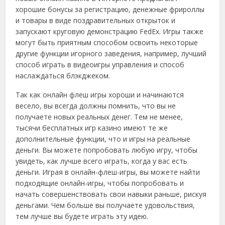
хорошие бонусы за регистрацию, денежные фрироллы
и товары в виде поздравительных открыток и
запускают круговую демонстрацию FedEx. Игры также
могут быть приятным способом освоить некоторые
другие функции игорного заведения, например, лучший
способ играть в видеоигры управления и способ
наслаждаться блэкджеком.
Так как онлайн флеш игры хороши и начинаются
весело, вы всегда должны помнить, что вы не
получаете новых реальных денег. Тем не менее,
тысячи бесплатных игр казино имеют те же
дополнительные функции, что и игры на реальные
деньги. Вы можете попробовать любую игру, чтобы
увидеть, как лучше всего играть, когда у вас есть
деньги. Играя в онлайн-флеш-игры, вы можете найти
подходящие онлайн-игры, чтобы попробовать и
начать совершенствовать свои навыки раньше, рискуя
деньгами. Чем больше вы получаете удовольствия,
тем лучше вы будете играть эту идею.