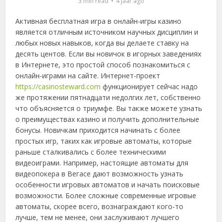
3 min read
4 jaar ago
Активная бесплатная игра в онлайн-игры казино
является отличным источником научных дисциплин и
любых новых навыков, когда вы делаете ставку на
десять центов. Если вы новичок в игорных заведениях
в Интернете, это простой способ познакомиться с
онлайн-играми на сайте. Интернет-проект
https://casinosteward.com
функционирует сейчас надо
же протяжении пятнадцати недолгих лет, собственно
что объясняется о триумфе.
Вы также можете узнать
о преимуществах казино и получить дополнительные
бонусы. Новичкам приходится начинать с более
простых игр, таких как игровые автоматы, которые
раньше сталкивались с более техническими
видеоиграми. Например, настоящие автоматы для
видеопокера в Вегасе дают возможность узнать
особенности игровых автоматов и начать поисковые
возможности. Более сложные современные игровые
автоматы, скорее всего, вознаграждают кого-то
лучше, тем не менее, они заслуживают лучшего