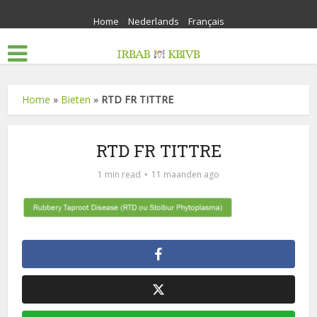
Home
Nederlands
Français
Home
»
Bieten
»
RTD FR TITTRE
RTD FR TITTRE
1 min read
11 maanden ago