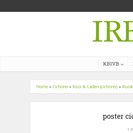
KBIVB
Home
»
Cichorei
»
Rooi & Laden (cichorei)
»
Rooik
poster ci
1 