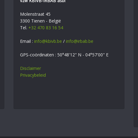
vzw KBIVB-IRBAB asbl
Molenstraat 45
3300 Tienen - België
Tel.
+32 470 83 16 54
Email :
info@kbivb.be
/
info@irbab.be
GPS-coördinaten : 50°48'12" N - 04°57'00" E
Disclaimer
Privacybeleid