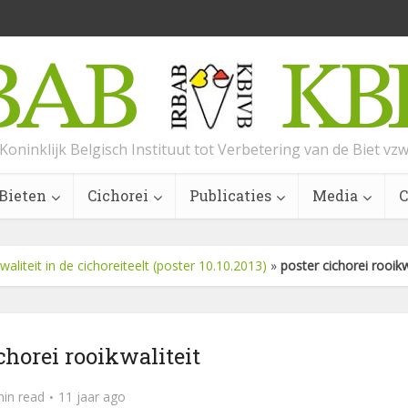
Koninklijk Belgisch Instituut tot Verbetering van de Biet vz
Bieten
Cichorei
Publicaties
Media
C
waliteit in de cichoreiteelt (poster 10.10.2013)
»
poster cichorei rooikw
chorei rooikwaliteit
min read
11 jaar ago