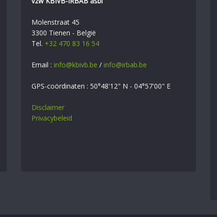
vzw KBIVB-IRBAB asbl
Molenstraat 45
3300 Tienen - België
Tel.
+32 470 83 16 54
Email :
info@kbivb.be
/
info@irbab.be
GPS-coördinaten : 50°48'12" N - 04°57'00" E
Disclaimer
Privacybeleid