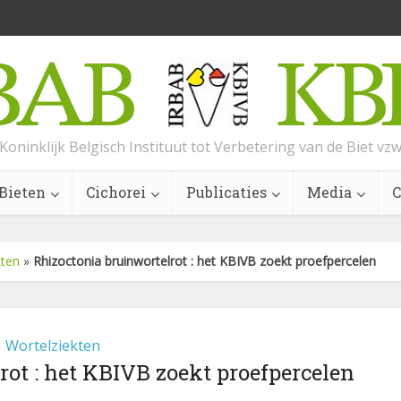
Koninklijk Belgisch Instituut tot Verbetering van de Biet vz
Bieten
Cichorei
Publicaties
Media
C
kten
»
Rhizoctonia bruinwortelrot : het KBIVB zoekt proefpercelen
Wortelziekten
rot : het KBIVB zoekt proefpercelen